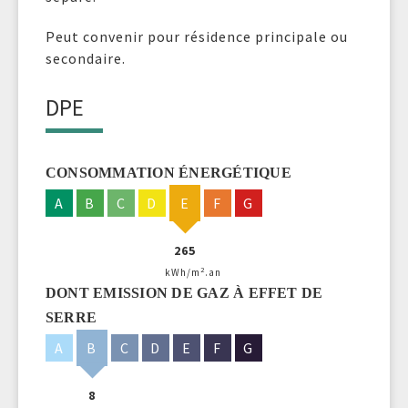
Peut convenir pour résidence principale ou
secondaire.
DPE
CONSOMMATION ÉNERGÉTIQUE
A
B
C
D
E
F
G
265
2
kWh/m
.an
DONT EMISSION DE GAZ À EFFET DE
SERRE
A
B
C
D
E
F
G
8