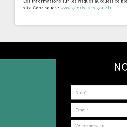
Les informations sur les risques auxquels ce bi
site Géorisques :
www.georisques.gouv.fr
NO