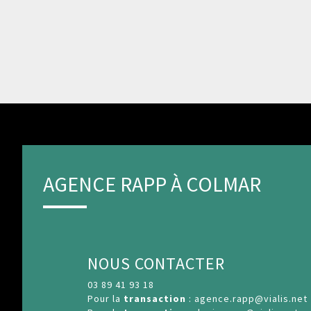
AGENCE RAPP À COLMAR
NOUS CONTACTER
03 89 41 93 18
Pour la
transaction
:
agence.rapp@vialis.net