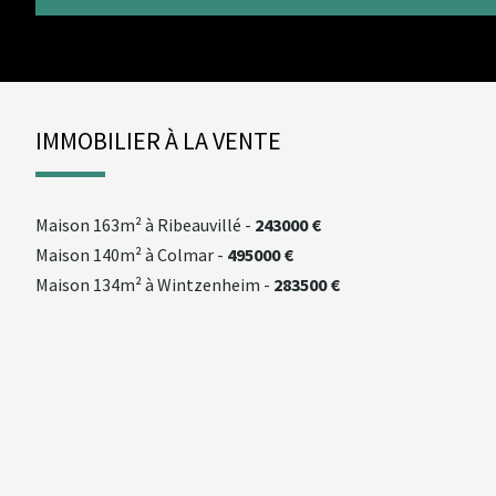
IMMOBILIER À LA VENTE
maison
163m² à
ribeauvillé
-
243000 €
maison
140m² à
colmar
-
495000 €
maison
134m² à
wintzenheim
-
283500 €