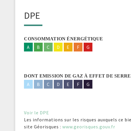
DPE
CONSOMMATION ÉNERGÉTIQUE
A
B
C
D
E
F
G
DONT EMISSION DE GAZ À EFFET DE SERRE
A
B
C
D
E
F
G
Voir le DPE
Les informations sur les risques auxquels ce bi
site Géorisques :
www.georisques.gouv.fr