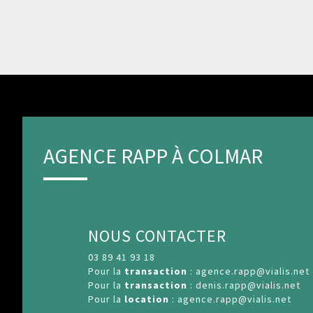
AGENCE RAPP À COLMAR
NOUS CONTACTER
03 89 41 93 18
Pour la
transaction
:
agence.rapp@vialis.net
Pour la
transaction
:
denis.rapp@vialis.net
Pour la
location
:
agence.rapp@vialis.net