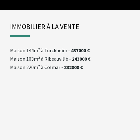
IMMOBILIER À LA VENTE
maison
144m² à
turckheim
-
437000 €
maison
163m² à
ribeauvillé
-
243000 €
maison
220m² à
colmar
-
832000 €