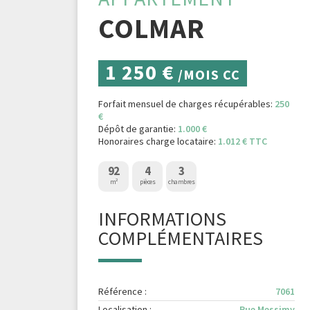
COLMAR
1 250 €
/MOIS CC
Forfait mensuel de charges récupérables:
250
€
Dépôt de garantie:
1.000 €
Honoraires charge locataire:
1.012 € TTC
92
4
3
m²
pièces
chambres
INFORMATIONS
COMPLÉMENTAIRES
Référence :
7061
Localisation :
Rue Messimy