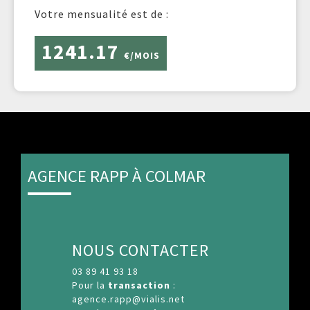
Votre mensualité est de :
1241.17
€/MOIS
AGENCE RAPP À COLMAR
NOUS CONTACTER
03 89 41 93 18
Pour la
transaction
:
agence.rapp@vialis.net